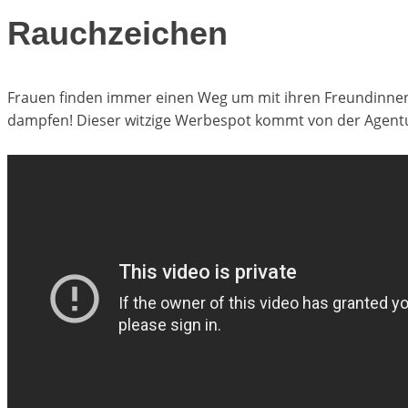
Rauchzeichen
Frauen finden immer einen Weg um mit ihren Freundinne
dampfen! Dieser witzige Werbespot kommt von der Agentu