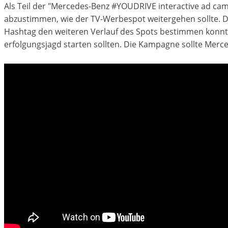
Als Teil der "Mercedes-Benz #YOUDRIVE interactive ad ca
abzustimmen, wie der TV-Werbespot weitergehen sollte. D
Hashtag den weiteren Verlauf des Spots bestimmen konnte
erfolgungsjagd starten sollten. Die Kampagne sollte Merc