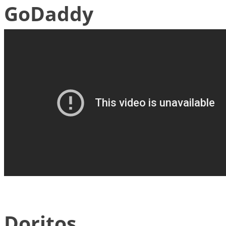
GoDaddy
Doritos