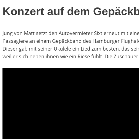
Konzert auf dem Gepäck
Jung von Matt setzt den Autovermieter Sixt erneut mit ei
Passagiere an einem Gepäckband des Hamburger Flughafen
Dieser gab mit seiner Ukulele ein Lied zum besten, das sein
weil er sich neben ihnen wie ein Riese fühlt. Die Zuschauer 