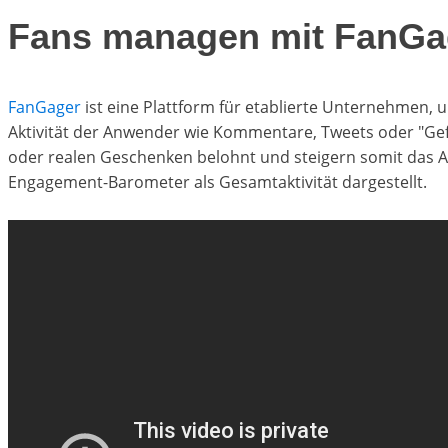
Fans managen mit FanGa
FanGager
ist eine Plattform für etablierte Unternehmen,
Aktivität der Anwender wie Kommentare, Tweets oder "Gefäl
oder realen Geschenken belohnt und steigern somit das Ans
Engagement-Barometer als Gesamtaktivität dargestellt.