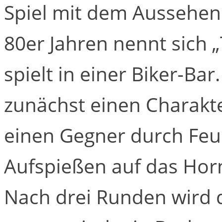
Spiel mit dem Aussehen
80er Jahren nennt sich „
spielt in einer Biker-Bar
zunächst einen Charakt
einen Gegner durch Feu
Aufspießen auf das Horn
Nach drei Runden wird 