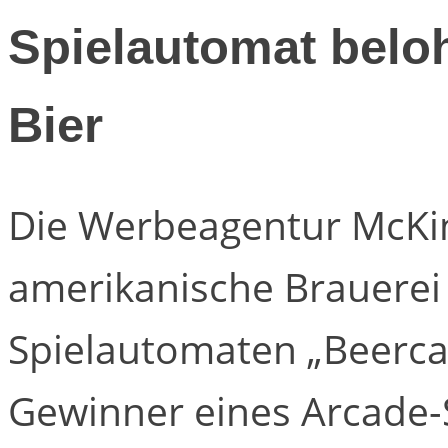
Spielautomat belo
Bier
Die Werbeagentur McKin
amerikanische Brauerei
Spielautomaten „Beercad
Gewinner eines Arcade-S