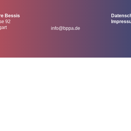
re Bessis
Datensc
se 92
Impress
gart
info@bppa.de