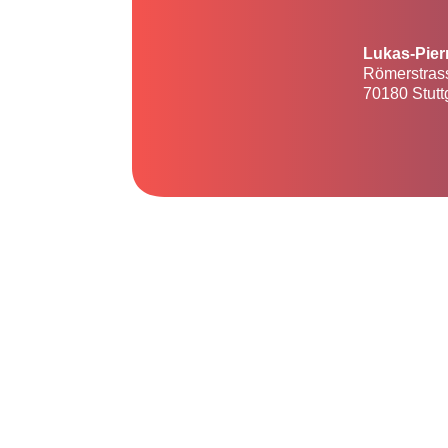
Lukas-Pier
Römerstras
70180 Stutt