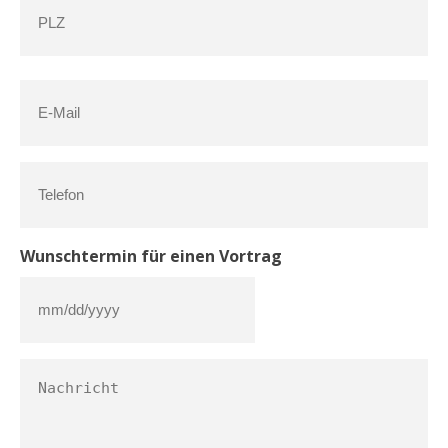
PLZ
E-
Mail
(erforderlich)
Telefon
Wunschtermin für einen Vortrag
MM
Schrägstrich
Nachricht
TT
Schrägstrich
JJJJ