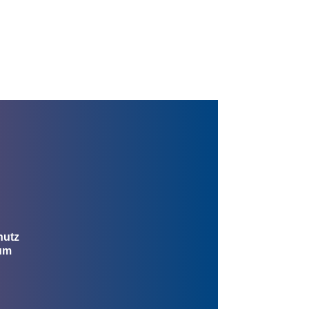
hutz
um