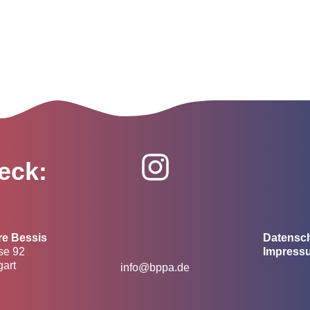
eck:
re Bessis
Datensc
se 92
Impress
gart
info@bppa.de