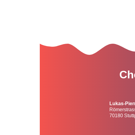
Ch
Lukas-Pier
Römerstras
70180 Stutt