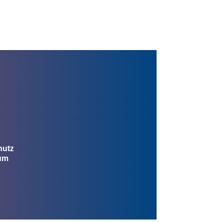
hutz
um