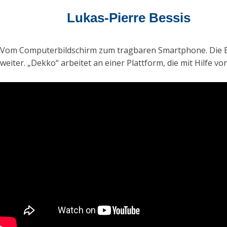
Lukas-Pierre Bessis
Vom Computerbildschirm zum tragbaren Smartphone. Die Ein
weiter. „Dekko“ arbeitet an einer Plattform, die mit Hilfe v