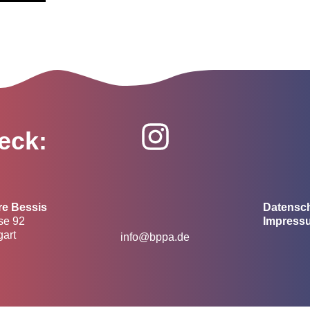
eck:
re Bessis
Datensc
se 92
Impress
gart
info@bppa.de