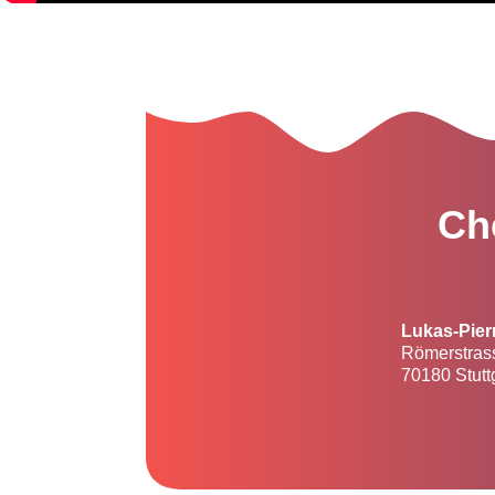
Ch
Lukas-Pier
Römerstras
70180 Stutt