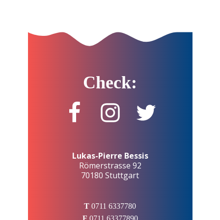
Check:
Lukas-Pierre Bessis
Römerstrasse 92
70180 Stuttgart
T
0711 6337780
F
0711 63377890