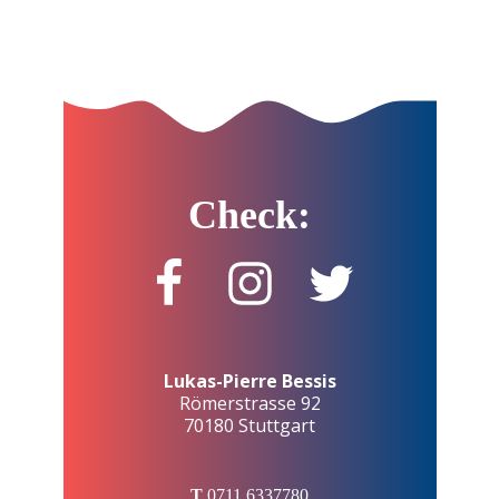
Check:
Lukas-Pierre Bessis
Römerstrasse 92
70180 Stuttgart
T
0711 6337780