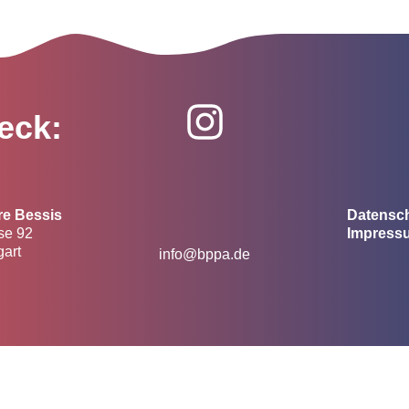
eck:
re Bessis
Datensc
se 92
Impress
gart
info@bppa.de