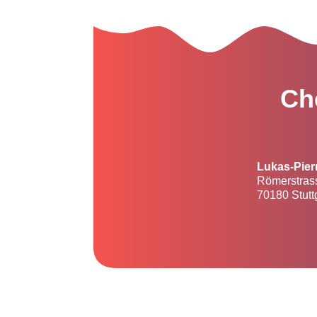
Ch
Lukas-Pier
Römerstras
70180 Stutt