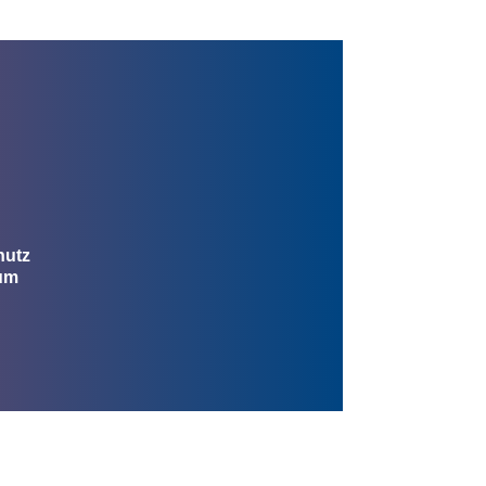
hutz
um