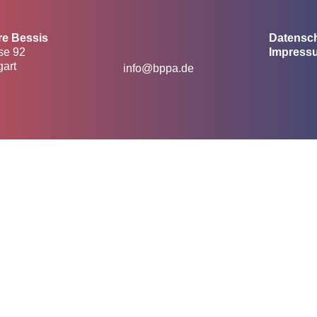
re Bessis
Datensc
se 92
Impress
gart
info@bppa.de