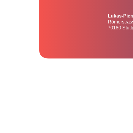
Lukas-Pier
Römerstras
70180 Stutt