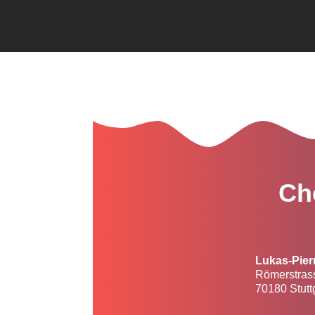
Ch
Lukas-Pier
Römerstras
70180 Stutt