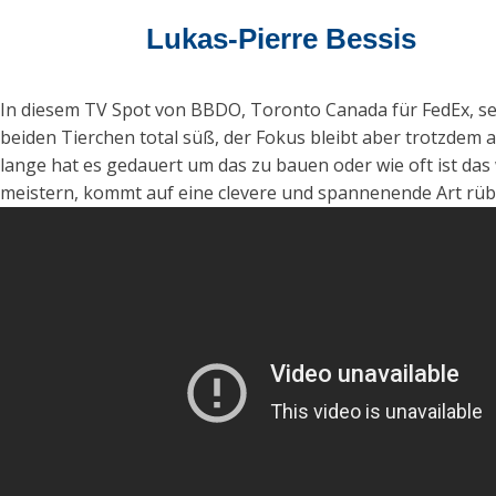
Lukas-Pierre Bessis
In diesem TV Spot von BBDO, Toronto Canada für FedEx, se
beiden Tierchen total süß, der Fokus bleibt aber trotzdem 
lange hat es gedauert um das zu bauen oder wie oft ist das 
meistern, kommt auf eine clevere und spannenende Art rüb