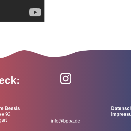
eck:
re Bessis
Datensc
se 92
Impress
gart
info@bppa.de