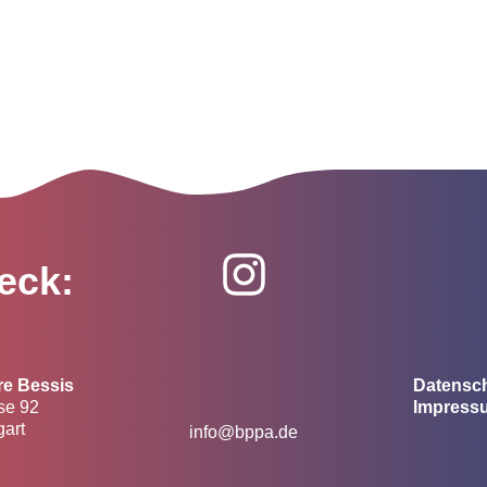
eck:
re Bessis
Datensc
se 92
Impress
gart
info@bppa.de