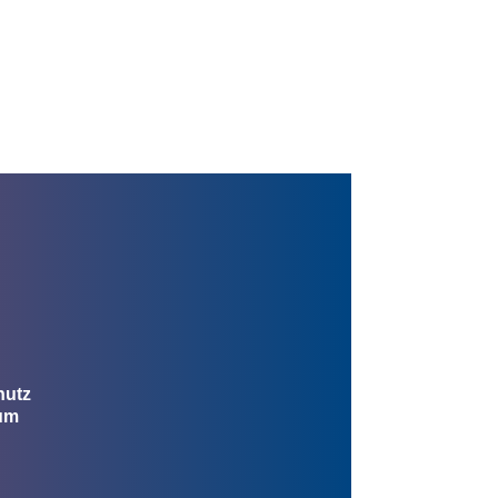
hutz
um