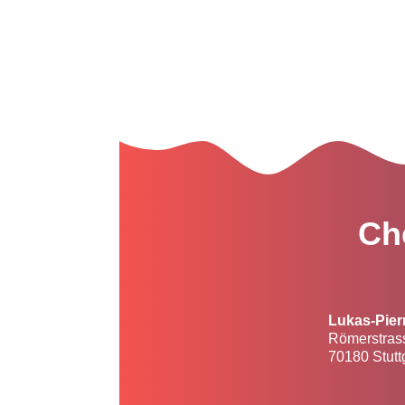
Ch
Lukas-Pier
Römerstras
70180 Stutt