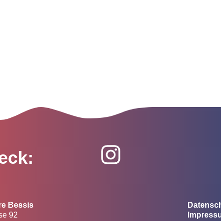
eck:
re Bessis
Datensc
se 92
Impress