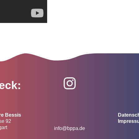
eck:
re Bessis
Datensc
se 92
Impress
gart
info@bppa.de