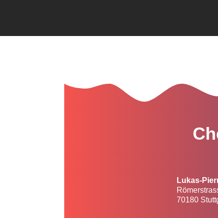
Ch
Lukas-Pier
Römerstras
70180 Stutt