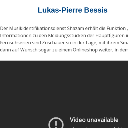
Lukas-Pierre Bessis
Der Musikidentifikationsdienst Shazam erhält die Funktion 
Informationen zu den Kleidungsstücken der Hauptfiguren i
Fernsehserien sind Zuschauer so in der Lage, mit ihrem S
dann auf Wunsch sogar zu einem Onlineshop weiter, in dem e