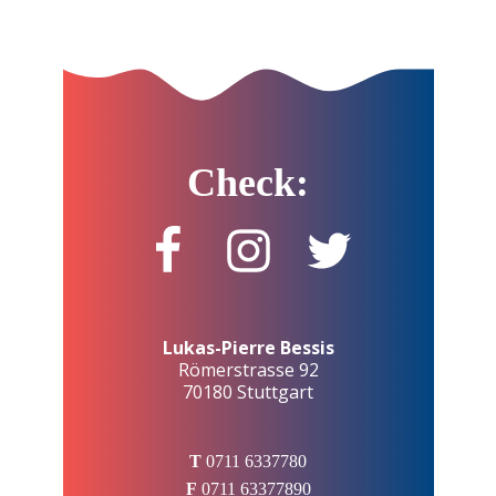
Check:
Lukas-Pierre Bessis
Römerstrasse 92
70180 Stuttgart
T
0711 6337780
F
0711 63377890