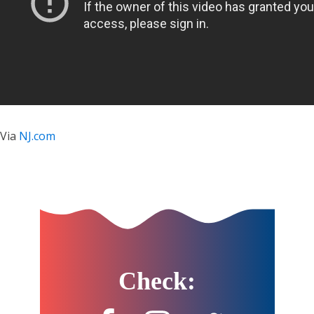
Via
NJ.com
Check: