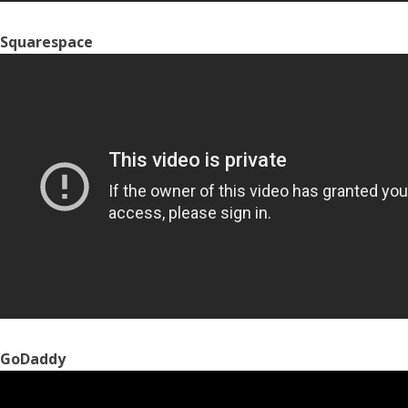
Squarespace
GoDaddy