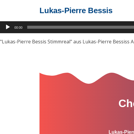
Lukas-Pierre Bessis
Audio-
00:00
Player
"Lukas-Pierre Bessis Stimmreal" aus Lukas-Pierre Bessiss Al
Ch
Lukas-Pier