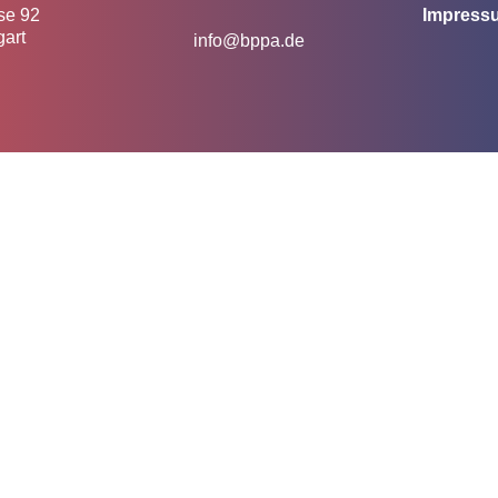
se 92
Impress
gart
info@bppa.de