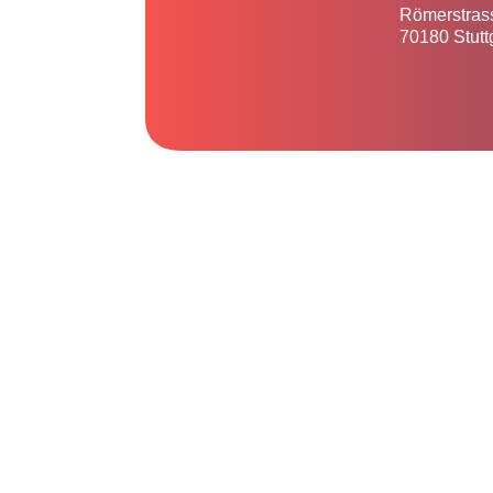
Römerstras
70180 Stutt