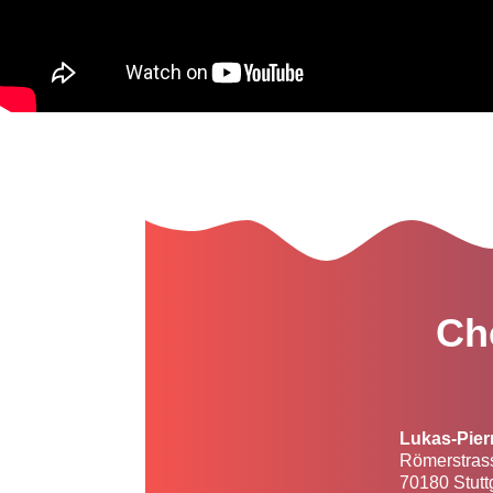
Ch
Lukas-Pier
Römerstras
70180 Stutt