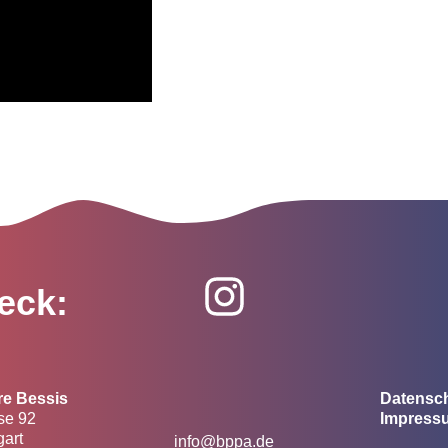
eck:
re Bessis
Datensc
se 92
Impress
gart
info@bppa.de