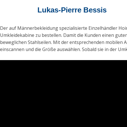
Lukas-Pierre Bessis
Der auf Männerbekleidung spezialisierte Einzelhändler Hoin
Umkleidekabine zu bestellen. Damit die Kunden einen guten
beweglichen Stahlseilen. Mit der entsprechenden mobile
einscannen und die Größe auswählen. Sobald sie in der Um