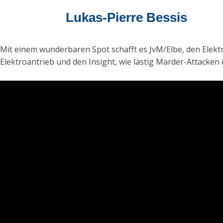
Lukas-Pierre Bessis
Mit einem wunderbaren Spot schafft es JvM/Elbe, den Elekt
Elektroantrieb und den Insight, wie lästig Marder-Attacken