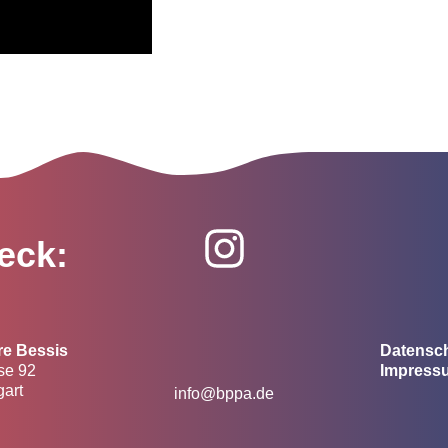
eck:
re Bessis
Datensc
se 92
Impress
gart
info@bppa.de