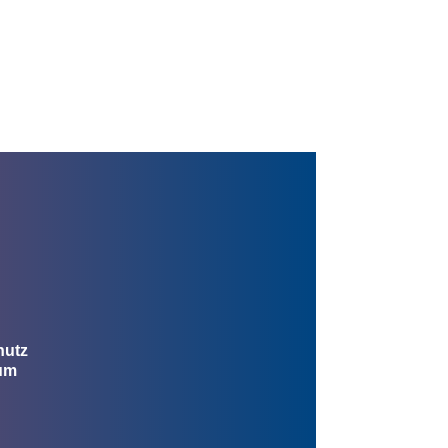
hutz
um