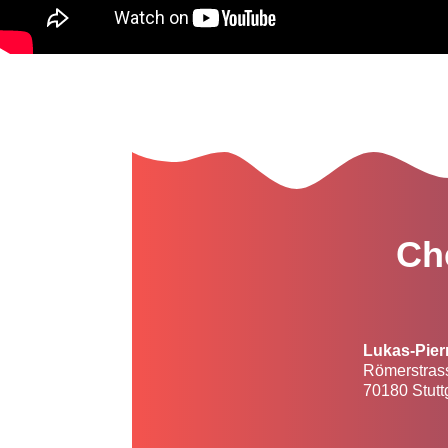
Ch
Lukas-Pier
Römerstras
70180 Stutt