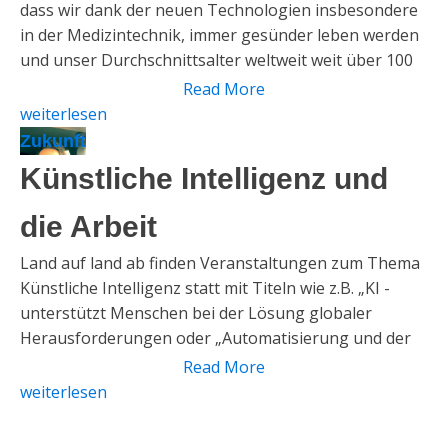
dass wir dank der neuen Technologien insbesondere
in der Medizintechnik, immer gesünder leben werden
und unser Durchschnittsalter weltweit weit über 100
steigen wird. Kombiniert mit der wachsenden
Read More
Weltbevölkerung die Berechnungen zu Folge im Jahr
weiterlesen
2064 mit fast 10 Milliarden Menschen ihren
Zukunft
Höchststand erreichen wird. Ist es natürlich […]
Künstliche Intelligenz und
die Arbeit
Land auf land ab finden Veranstaltungen zum Thema
Künstliche Intelligenz statt mit Titeln wie z.B. „KI -
unterstützt Menschen bei der Lösung globaler
Herausforderungen oder „Automatisierung und der
“Human Touch” Solche Titel sind bezeichnend und
Read More
typisch. Die Vorstellung, dass KI den Menschen nicht
weiterlesen
ersetzen, sondern ergänzen wird, ist heute zu einem
allgegenwärtigen und bestimmenden Narrativ […]